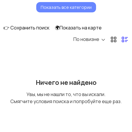
Показать все категории
Коммутаторы и
Видеорегистраторы
свитчи
и рекордеры для
видеонаблюдения
👉 Сохранить поиск
🌍Показать на карте
По новизне
Видеокамеры для
видеонаблюдения
Ничего не найдено
Увы, мы не нашли то, что вы искали.
Смягчите условия поиска и попробуйте еще раз.