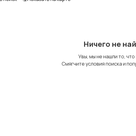
Пульты
Чехлы и сумки
Ничего не на
Увы, мы не нашли то, что
Смягчите условия поиска и поп