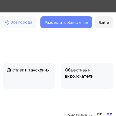
Все города
Разместить объявление
Войти
Дисплеи и тачскрины
Объективы и
видоискатели
Шлейфы
Корпусные детали
По новизне