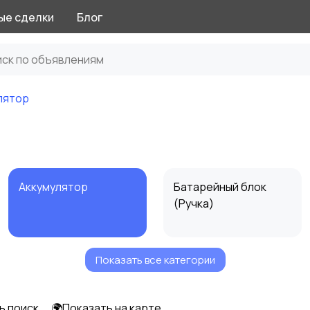
ые сделки
Блог
лятор
Аккумулятор
Батарейный блок
(Ручка)
Показать все категории
Наглазники
Электронные платы
ь поиск
🌍Показать на карте