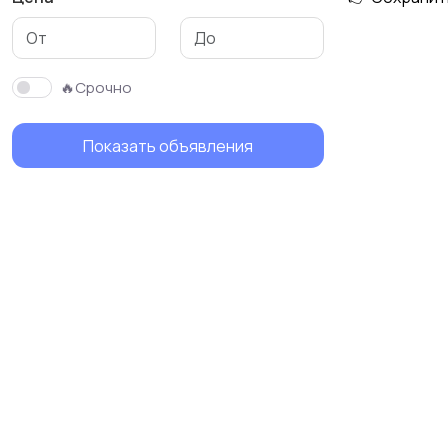
Механика
Фотовспышки и
освещение
🔥Срочно
Показать объявления