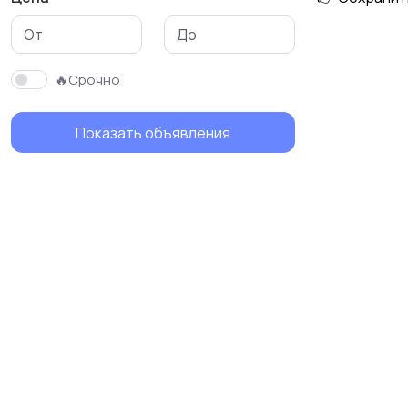
Механика
Фотовспышки и
освещение
🔥Срочно
Показать объявления