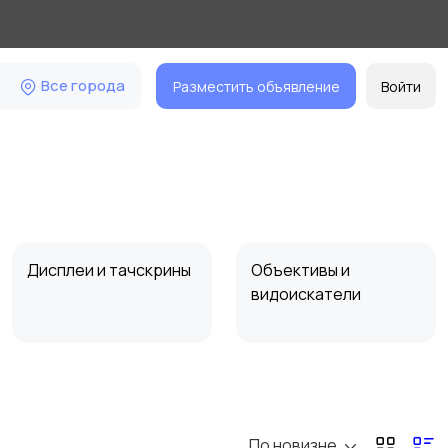
Все города
Разместить объявление
Войти
Дисплеи и тачскрины
Объективы и
видоискатели
Шлейфы
Корпусные детали
По новизне