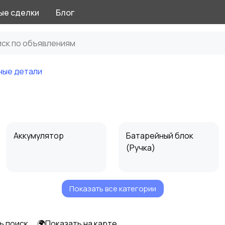
ые сделки
Блог
ные детали
Аккумулятор
Батарейный блок
(Ручка)
Показать все категории
Наглазники
Электронные платы
ь поиск
🌍Показать на карте