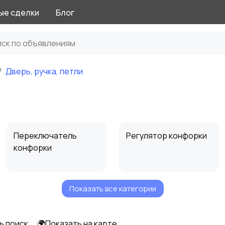
ые сделки
Блог
Дверь, ручка, петли
Переключатель
Регулятор конфорки
конфорки
Показать все категории
Стекла духовки
Дверь, ручка, петли
ь поиск
🌍Показать на карте