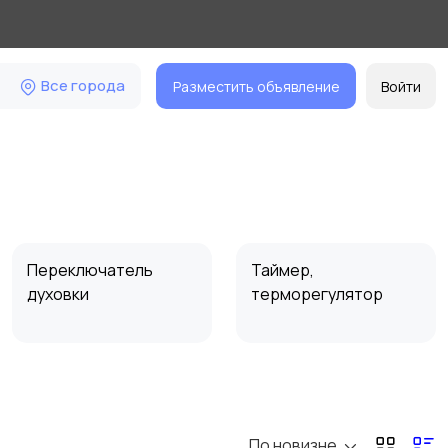
Все города
Разместить объявление
Войти
Переключатель
Таймер,
духовки
терморегулятор
Уплотнитель двери
Двигатель,
крыльчатка
По новизне