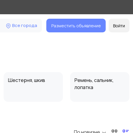
Все города
Разместить объявление
Войти
Шестерня, шкив
Ремень, сальник,
лопатка
По новизне