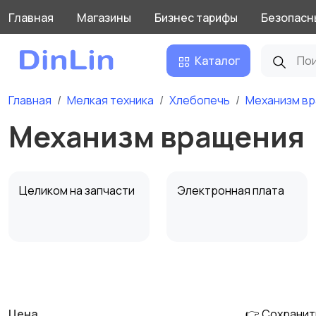
Главная
Магазины
Бизнес тарифы
Безопасн
Каталог
Главная
Мелкая техника
Хлебопечь
Механизм в
Механизм вращения
Целиком на запчасти
Электронная плата
Тэн
Другое
Цена
👉 Сохранит