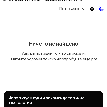
По новизне
Краны и штуцеры
Диспенсер
Кофемолка в сборе
Заварочный узел
Ничего не найдено
Увы, мы не нашли то, что вы искали.
Смягчите условия поиска и попробуйте еще раз.
Контейнер
Контейнер для воды
Клапаны
Трубки, зажимы
Используем куки и рекомендательные
технологии