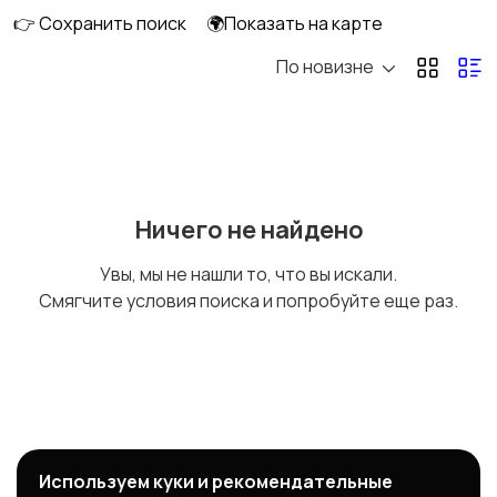
👉 Сохранить поиск
🌍Показать на карте
По новизне
Дисплеи и тачскрины
Объективы и
видоискатели
Матрица
Жесткий диск
Ничего не найдено
Увы, мы не нашли то, что вы искали.
Смягчите условия поиска и попробуйте еще раз.
Наглазники
Электронные платы
Шлейфы
Корпусные детали
Используем куки и рекомендательные