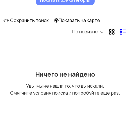
Показать все категории
Платы
Приводы, редукторы,
моторы
👉 Сохранить поиск
🌍Показать на карте
По новизне
Ролики, площадки
Шестерни,
подшипники, муфты
Узлы фиксации,
Узлы фотобарабана
Ничего не найдено
термоузлы, печки
Увы, мы не нашли то, что вы искали.
Смягчите условия поиска и попробуйте еще раз.
Автоподатчики,
Корпусные детали,
сканеры, шлейфы
лотки, флажки
(ADF)