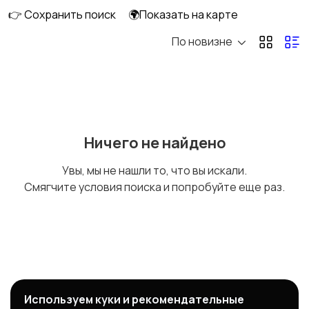
👉 Сохранить поиск
🌍Показать на карте
По новизне
Крыльчатки
Клапаны
Реле
Датчики
Ничего не найдено
Увы, мы не нашли то, что вы искали.
Смягчите условия поиска и попробуйте еще раз.
Дренаж
Капиллярные трубки
Нагреватели
Термисторы
Используем куки и рекомендательные