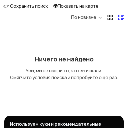
👉 Сохранить поиск
🌍Показать на карте
По новизне
Кран газовый
Решётка (подставка)
Стол (поверхность)
Духовка
Ничего не найдено
Увы, мы не нашли то, что вы искали.
Смягчите условия поиска и попробуйте еще раз.
Другое
Целиком на запчасти
Термопара, свеча
Ручки управления
Используем куки и рекомендательные
розжига