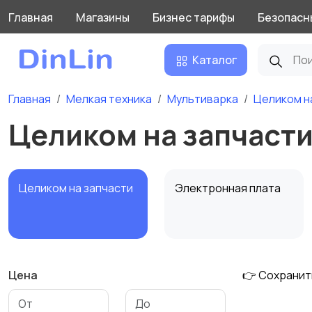
Главная
Магазины
Бизнес тарифы
Безопасн
Каталог
Главная
Мелкая техника
Мультиварка
Целиком н
Целиком на запчаст
Целиком на запчасти
Электронная плата
Цена
👉 Сохранит