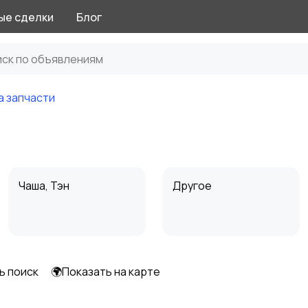
ые сделки
Блог
а запчасти
и
Чаша, Тэн
Другое
ь поиск
🌍Показать на карте