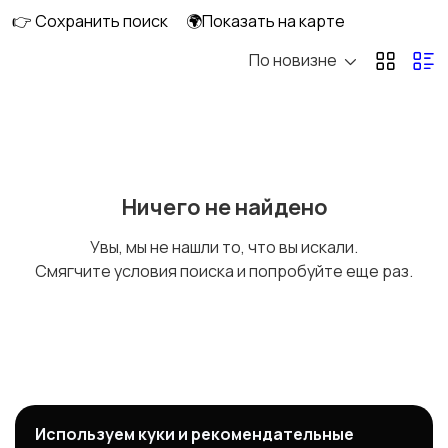
👉 Сохранить поиск
🌍Показать на карте
По новизне
Матрица (экран)
Жесткий диск
SSD накопители
Клавиатура, Тачпад
Ничего не найдено
Увы, мы не нашли то, что вы искали.
Смягчите условия поиска и попробуйте еще раз.
Карты памяти
Привод
Процессор
Аккумулятор
Используем куки и рекомендательные