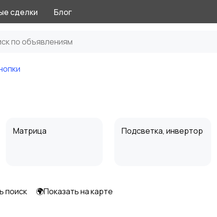
ые сделки
Блог
нопки
Матрица
Подсветка, инвертор
ь поиск
🌍Показать на карте