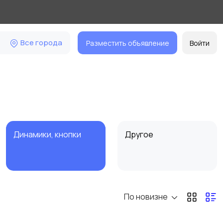
Все города
Разместить объявление
Войти
Динамики, кнопки
Другое
По новизне