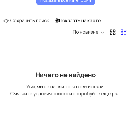
Показать все категории
Док-станция. Блок
Аккумуляторная
питания
батарея
👉 Сохранить поиск
🌍Показать на карте
По новизне
Направляющее
Мусорный резервуар
колесо
Пылесборники и
Щетки
Ничего не найдено
фильтры
Увы, мы не нашли то, что вы искали.
Смягчите условия поиска и попробуйте еще раз.
Моторчики
Резервуар воды