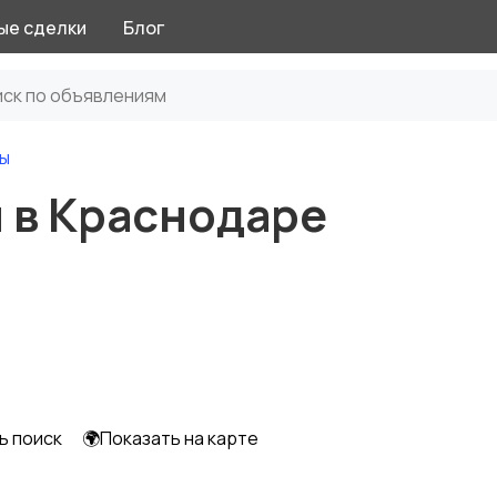
ые сделки
Блог
ы
 в Краснодаре
ь поиск
🌍Показать на карте